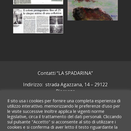
Contatti “LA SPADARINA”
Indirizzo: strada Agazzana, 14 – 29122
Piacenza
Il sito usa i cookies per fornire una completa esperienza di
Cellulare: +39 339 5092244
utilizzo interattivo. memorizzando le preferenze d'uso per
le visite successive Inoltre applica le vigenti norme
Email:
laspadarinarte@gmail.com
legislative, circa il trattamento del dati personali. Cliccando
sul pulsante "Accetto" si acconsente al sito di utilizzare i
Cerca su GMaps
cookies e si conferma di aver letto il testo riguardante la