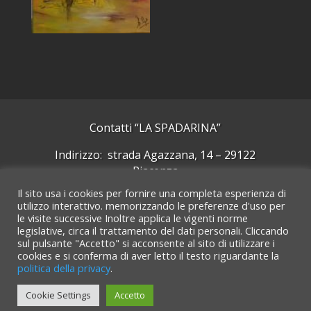
Contatti “LA SPADARINA”
Indirizzo: strada Agazzana, 14 – 29122
Piacenza
Il sito usa i cookies per fornire una completa esperienza di
Cellulare: +39 339 5092244
utilizzo interattivo. memorizzando le preferenze d'uso per
le visite successive Inoltre applica le vigenti norme
Email:
laspadarinarte@gmail.com
legislative, circa il trattamento del dati personali. Cliccando
sul pulsante "Accetto" si acconsente al sito di utilizzare i
Cerca su GMaps
cookies e si conferma di aver letto il testo riguardante la
politica della privacy
.
© “La Spadarina” anni 2022 e successivi. I contenuti
Cookie Settings
Accetto
sono parte integrante del sito.
Usi diversi vanno