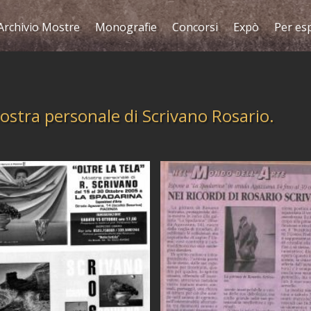
Archivio Mostre
Monografie
Concorsi
Expò
Per es
ostra personale di Scrivano Rosario.