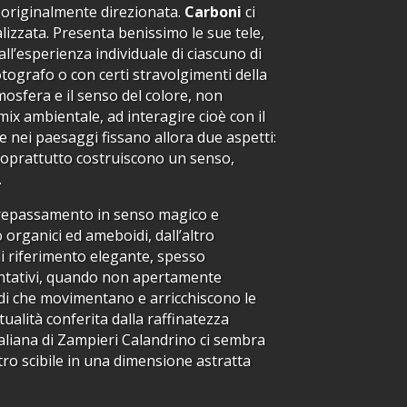
ù originalmente direzionata.
Carboni
ci
izzata. Presenta benissimo le sue tele,
ll’esperienza individuale di ciascuno di
otografo o con certi stravolgimenti della
mosfera e il senso del colore, non
 mix ambientale, ad interagire cioè con il
e nei paesaggi fissano allora due aspetti:
 soprattutto costruiscono un senso,
.
ltrepassamento in senso magico e
o organici ed ameboidi, dall’altro
di riferimento elegante, spesso
sentativi, quando non apertamente
sodi che movimentano e arricchiscono le
tualità conferita dalla raffinatezza
taliana di Zampieri Calandrino ci sembra
stro scibile in una dimensione astratta