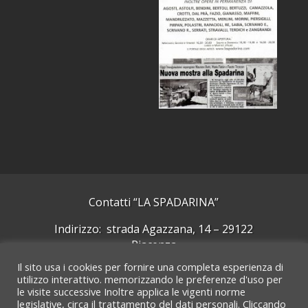
Contatti “LA SPADARINA”
Indirizzo: strada Agazzana, 14 – 29122
Piacenza
Il sito usa i cookies per fornire una completa esperienza di
Cellulare: +39 339 5092244
utilizzo interattivo. memorizzando le preferenze d'uso per
le visite successive Inoltre applica le vigenti norme
Email:
laspadarinarte@gmail.com
legislative, circa il trattamento del dati personali. Cliccando