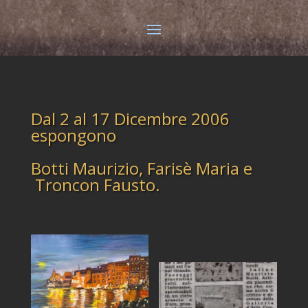
Dal 2 al 17 Dicembre 2006
espongono
Botti Maurizio, Farisè Maria e
Troncon Fausto.