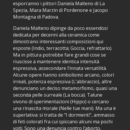
esporranno i pittori Daniela Malteno di La
Spezia, Mara Marzin di Pordenone e Jacopo
Montagna di Padova.
Daniela Malteno dipinge da poco essendosi
dedicata per decenni alla ceramica come
dimostrano interessanti composizioni qui
esposte (Indio, terracotta; Goccia, refrattario).
Ma in pittura potrebbe fare grandi cose se
riuscisse a mantenere identica intensità
espressiva, assecondare l’innata versatilità.
Alcune opere hanno simbolismo arcano, colori
irreali, potenza espressiva (L’abbraccio), altre
denunciano un deciso metamorfismo, quasi una
seconda pelle surreale (La bocca). Talune
vivono di sperimentazioni (Hippo) o cercano
una rinascita morale (Nelle tue mani). Ma una è
superlativa: si tratta de “I dormienti”, ammasso
di feti colorati fra cui spiccano alcuni ma pochi
volti. Sono una denuncia contro l’aborto,