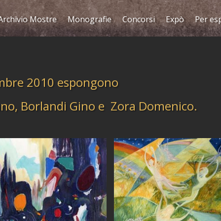
Archivio Mostre
Monografie
Concorsi
Expò
Per es
embre 2010 espongono
mano, Borlandi Gino e Zora Domenico.