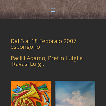
Dal 3 al 18 Febbraio 2007
espongono
Pacilli Adamo, Pretin Luigi e
Ravasi Luigi.