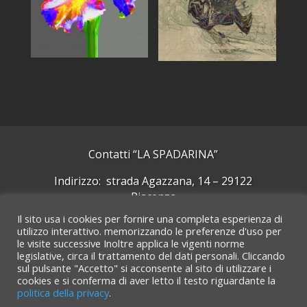
Contatti “LA SPADARINA”
Indirizzo: strada Agazzana, 14 – 29122
Piacenza
Il sito usa i cookies per fornire una completa esperienza di
Cellulare: +39 339 5092244
utilizzo interattivo. memorizzando le preferenze d'uso per
le visite successive Inoltre applica le vigenti norme
Email:
laspadarinarte@gmail.com
legislative, circa il trattamento del dati personali. Cliccando
sul pulsante "Accetto" si acconsente al sito di utilizzare i
Cerca su GMaps
cookies e si conferma di aver letto il testo riguardante la
politica della privacy
.