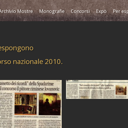
Archivio Mostre
Monografie
Concorsi
Expò
Per es
 espongono
ncorso nazionale 2010.