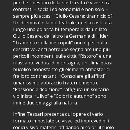
perché il destino della nostra vita è vivere fra
contrasti – sociali ed economici e non solo –
sempre più accesi. “Giulio Cesare: tirannicidio?
Un dilemma” è la più teatrale, quella costruita
lungo una polarità bi-temporale: da un lato
Giulio Cesare, dall’altro la Germania di Hitler.
“Tramonto sulla metropoli” non è per nulla
descrittivo, anzi potrebbe segnalare uno più
pericoli incombenti sulle città. “Ristoro” è una
rilassante veduta di montagna, un clima quasi
bucolico nonostante gli elementi atmosferici
fra loro contrastanti. “Consolare gli afflitti”:
umanissimo abbraccio fraterno mentre
“Passione e dedizione” raffigura un solitario
violinista. “Ulivo” e “Colori d’autunno” sono
infine due omaggi alla natura.
Infine Tessari presenta qui opere di vario
formato impostate su vivaci ed imprevedibili
codici visivo-materici affidando ai colori il ruolo