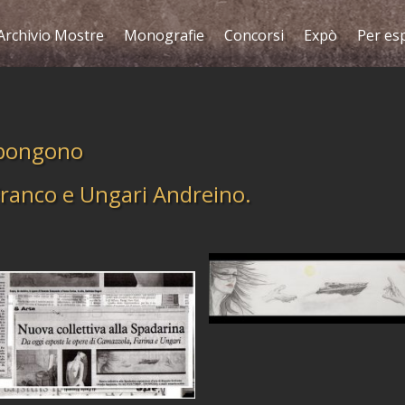
Archivio Mostre
Monografie
Concorsi
Expò
Per es
spongono
ranco e Ungari Andreino.