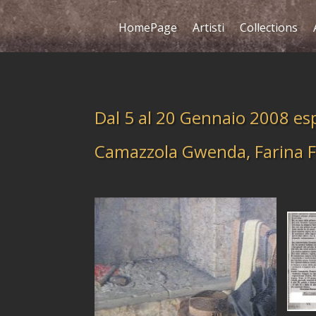
HomePage
Artisti
Collections
Dal 5 al 20 Gennaio 2008 e
Camazzola Gwenda, Farina F