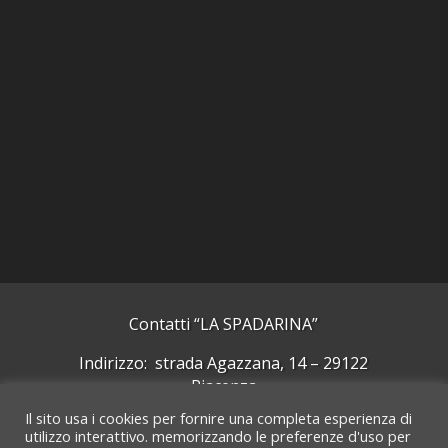
Contatti “LA SPADARINA”
Indirizzo: strada Agazzana, 14 – 29122
Piacenza
Il sito usa i cookies per fornire una completa esperienza di
Cellulare: +39 339 5092244
utilizzo interattivo. memorizzando le preferenze d'uso per