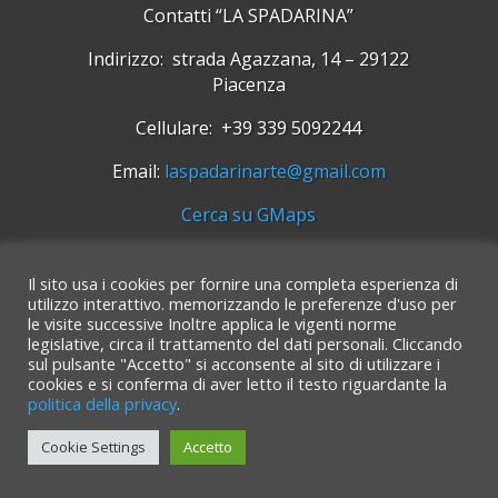
Contatti “LA SPADARINA”
Indirizzo: strada Agazzana, 14 – 29122
Piacenza
Cellulare: +39 339 5092244
Email:
laspadarinarte@gmail.com
Cerca su GMaps
© “La Spadarina” anni 2022 e successivi. I contenuti
Il sito usa i cookies per fornire una completa esperienza di
sono parte integrante del sito.
Usi diversi vanno
utilizzo interattivo. memorizzando le preferenze d'uso per
concordati con l’amministratore Rosario Scrivano.
le visite successive Inoltre applica le vigenti norme
legislative, circa il trattamento del dati personali. Cliccando
sul pulsante "Accetto" si acconsente al sito di utilizzare i
cookies e si conferma di aver letto il testo riguardante la
politica della privacy
.
Cookie Settings
Accetto